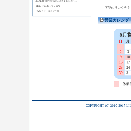
北海道石狩市新港西3丁目737-10
TEL：0133-73-7100
下記のリンク先を
FAX：0133-73-7509
営業カレンダ
8月
日
月
2
3
9
10
16
17
23
24
30
31
...休業
COPYRIGHT (C) 2010-2017 L